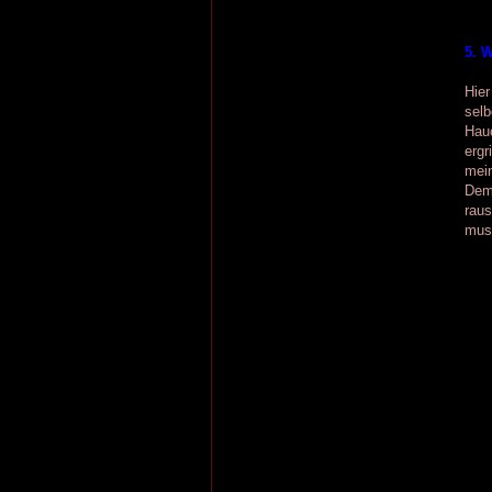
5. 
Hie
sel
Hauc
ergr
mein
Demo
raus
musi