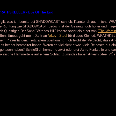
WRATHSKELLER - Eve Of The End
r gilt, was ich bereits bei SHADOWCAST schrieb: Kannte ich auch nicht. W
be Richtung wie SHADOWCAST. Jedoch ist der Gesang noch höher und insgesa
h Q-lastiger. Der Song "Witches Hill" könnte sogar als einer von
"The Warnin
iffen. Erneut geht mein Dank an
Arkeyn Steel
für dieses Kleinod. WRATHKELL
em Player landen. Trotz allem überkommt mich leicht der Verdacht, dass Ark
s besser bearbeitet haben. Waren es vielleicht etwas viele Releases auf ein
gehauen haben? Schließlich herrschte zwei oder drei Jahre Funkstille und d
kalische Hammerteile auf einem Schlag. Zumindes haben Arkeyn Steel VÖs fr