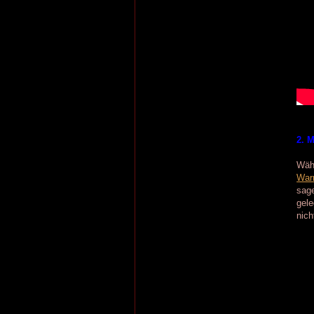
2. 
Wäh
Warr
sage
gele
nich