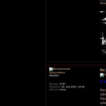
Meta
Re:
Acurus-Heiko
Metalizer
4. 
Beiträge:
6797
Registriert:
25. Juni 2007, 10:49
Wohnort:
Kreta
Nun 
zähn
Hase
unb