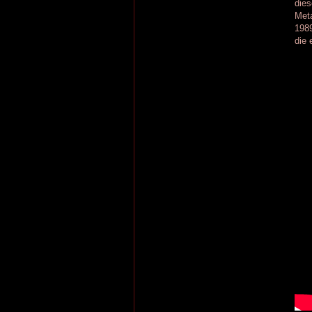
die
Met
1989
die 