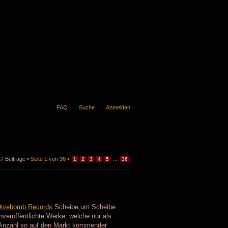
FAQ
Suche
Anmelden
7 Beiträge •
Seite
1
von
36
•
...
1
2
3
4
5
36
ivebomb Records
Scheibe um Scheibe
unveröffentlichte Werke, welche nur als
ie Anzahl so auf den Markt kommender