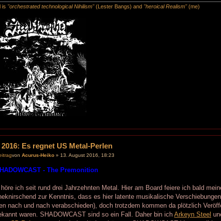
l is
"orchestrated technological Nihilism"
(Lester Bangs) and
"heroical Realism"
(me)
 2016: Es regnet US Metal-Perlen
von
Acurus-Heiko
» 13. August 2016, 18:23
SHADOWCAST - The Premonition
höre ich seit rund drei Jahrzehnten Metal. Hier am Board feiere ich bald mei
eknirschend zur Kenntnis, dass es hier latente musikalische Verschiebungen g
n nach und nach verabschieden), doch trotzdem kommen da plötzlich Veröffe
ekannt waren. SHADOWCAST sind so ein Fall. Daher bin ich
Arkeyn Steel
une