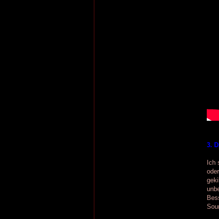
3. 
Ich 
oder
geki
unbe
Bess
Soun