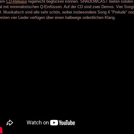
sem
CD-Release
regelrecht beglücken können. SHADOWCAST bieten soliden 
al mit minimalistischen Q-Einfüssen. Auf der CD sind zwei Demos. Vier So
. Musikalisch sind alle sehr schön, wobei insbesondere Song 4 "Prelude" no
ersten vier Lieder verfügen über einen halbwegs ordentlichen Klang.