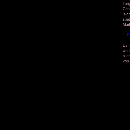
Long
Gesc
leic
spät
Mark
1. 
Es f
woh
alle
von