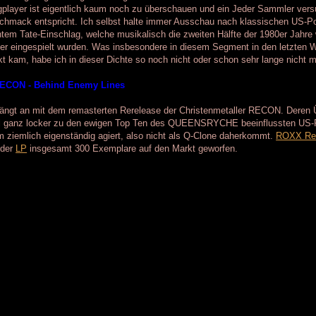
player ist eigentlich kaum noch zu überschauen und ein Jeder Sammler ver
hmack entspricht. Ich selbst halte immer Ausschau nach klassischen US-Po
htem Tate-Einschlag, welche musikalisch die zweiten Hälfte der 1980er Jahre 
er eingespielt wurden. Was insbesondere in diesem Segment in den letzten
t kam, habe ich in dieser Dichte so noch nicht oder schon sehr lange nicht m
RECON - Behind Enemy Lines
ängt an mit dem remasterten Rerelease der Christenmetaller RECON. Deren 
l ganz locker zu den ewigen Top Ten des QUEENSRYCHE beeinflussten US-Pow
m ziemlich eigenständig agiert, also nicht als Q-Clone daherkommt.
ROXX Re
 der
LP
insgesamt 300 Exemplare auf den Markt geworfen.