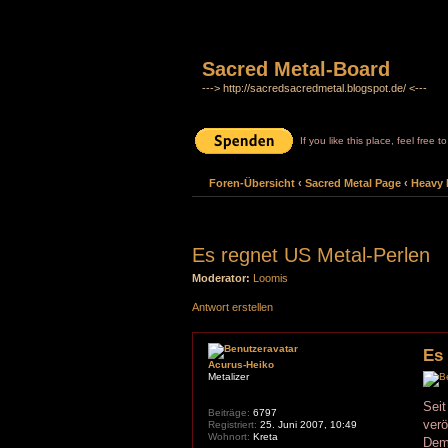
Sacred Metal-Board
---> http://sacredsacredmetal.blogspot.de/ <---
If you like this place, feel free 
Foren-Übersicht
‹
Sacred Metal Page
‹
Heavy 
Es regnet US Metal-Perlen
Moderator:
Loomis
Antwort erstellen
Es
Acurus-Heiko
Metalizer
Seit
Beiträge:
6797
verö
Registriert:
25. Juni 2007, 10:49
Wohnort:
Kreta
Demo