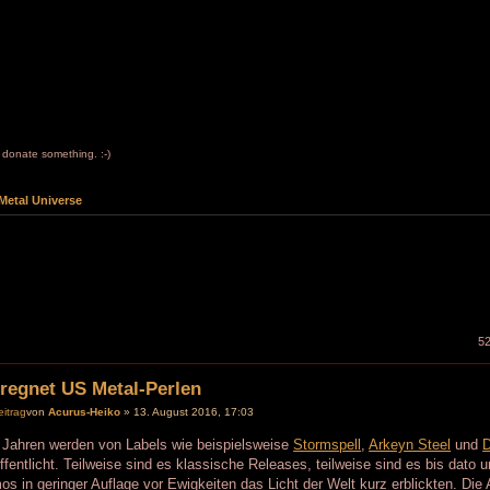
to donate something. :-)
Metal Universe
52
 regnet US Metal-Perlen
von
Acurus-Heiko
» 13. August 2016, 17:03
 Jahren werden von Labels wie beispielsweise
Stormspell
,
Arkeyn Steel
und
D
ffentlicht. Teilweise sind es klassische Releases, teilweise sind es bis dato 
s in geringer Auflage vor Ewigkeiten das Licht der Welt kurz erblickten. D