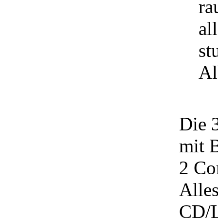
ra
al
st
Al
Die 
mit 
2 Co
Alles
CD/L