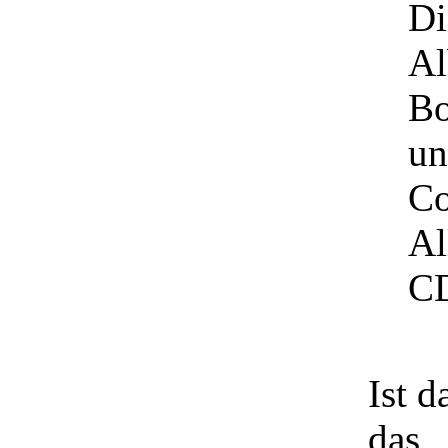
Di
Al
B
un
Co
Al
CD
Ist d
das