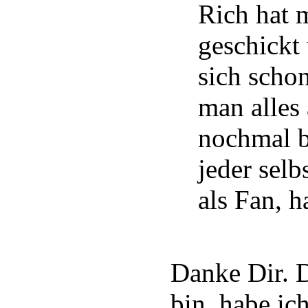
Rich hat 
geschickt 
sich schon
man alle
nochmal b
jeder selb
als Fan, h
Danke Dir. 
bin, habe ic