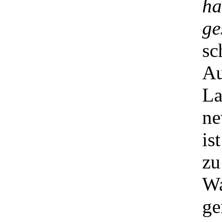
ha
ge
sc
A
La
ne
is
zu
Wa
ge