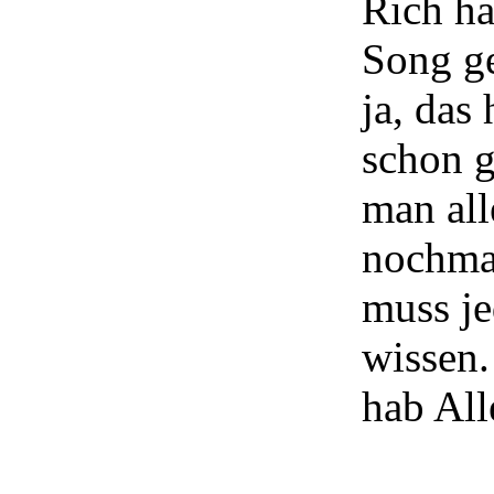
Rich ha
Song g
ja, das 
schon g
man al
nochma
muss je
wissen.
hab Alle