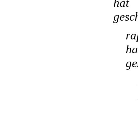
hat
gesc
ra
ha
ge