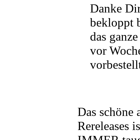
Danke Dir
bekloppt b
das ganze
vor Woch
vorbestell
Das schöne 
Rereleases is
IMMER taug