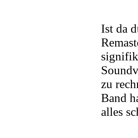
Ist da 
Remast
signifi
Soundv
zu rech
Band ha
alles sc