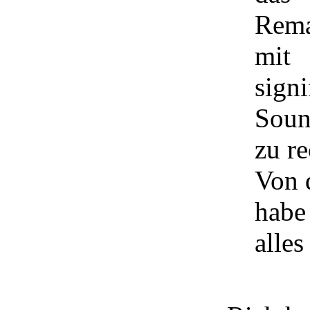
Rema
mit
signi
Soun
zu r
Von 
habe 
alles