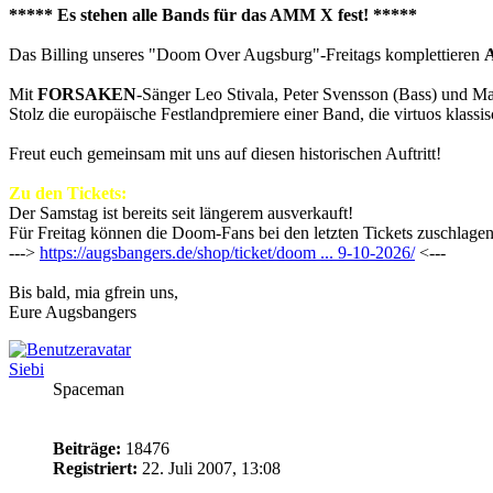
***** Es stehen alle Bands für das AMM X fest! *****
Das Billing unseres "Doom Over Augsburg"-Freitags komplettieren
Mit
FORSAKEN
-Sänger Leo Stivala, Peter Svensson (Bass) und 
Stolz die europäische Festlandpremiere einer Band, die virtuo
Freut euch gemeinsam mit uns auf diesen historischen Auftritt!
Zu den Tickets:
Der Samstag ist bereits seit längerem ausverkauft!
Für Freitag können die Doom-Fans bei den letzten Tickets zuschlagen.
--->
https://augsbangers.de/shop/ticket/doom ... 9-10-2026/
<---
Bis bald, mia gfrein uns,
Eure Augsbangers
Siebi
Spaceman
Beiträge:
18476
Registriert:
22. Juli 2007, 13:08