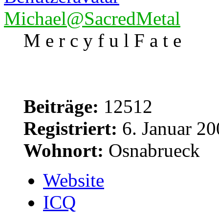
Michael@SacredMetal
M e r c y f u l F a t e
Beiträge:
12512
Registriert:
6. Januar 20
Wohnort:
Osnabrueck
Website
ICQ