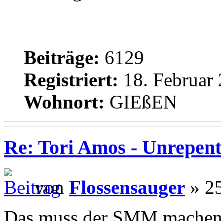
Beiträge:
6129
Registriert:
18. Februar 
Wohnort:
GIEßEN
Re: Tori Amos - Unrepent
von
Flossensauger
» 25
Das muss der SMM machen, i