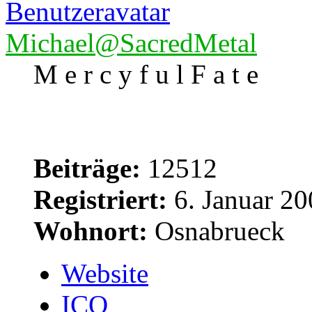
Michael@SacredMetal
M e r c y f u l F a t e
Beiträge:
12512
Registriert:
6. Januar 20
Wohnort:
Osnabrueck
Website
ICQ