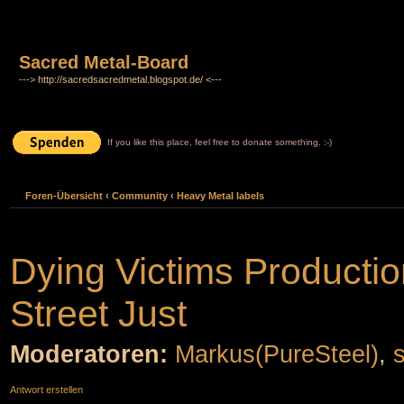
Sacred Metal-Board
---> http://sacredsacredmetal.blogspot.de/ <---
If you like this place, feel free to donate something. :-)
Foren-Übersicht
‹
Community
‹
Heavy Metal labels
Dying Victims Productio
Street Just
Moderatoren:
Markus(PureSteel)
,
Antwort erstellen