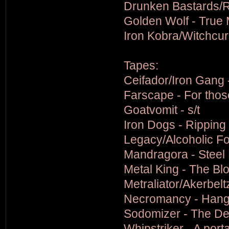
Drunken Bastards/R
Golden Wolf - True 
Iron Kobra/Witchcu
Tapes:
Ceifador/Iron Gang 
Farscape - For those
Goatvomit - s/t
Iron Dogs - Ripping
Legacy/Alcoholic F
Mandragora - Steel 
Metal King - The Blo
Metraliator/Akerbel
Necromancy - Hang
Sodomizer - The Dead
Whipstriker - A porta