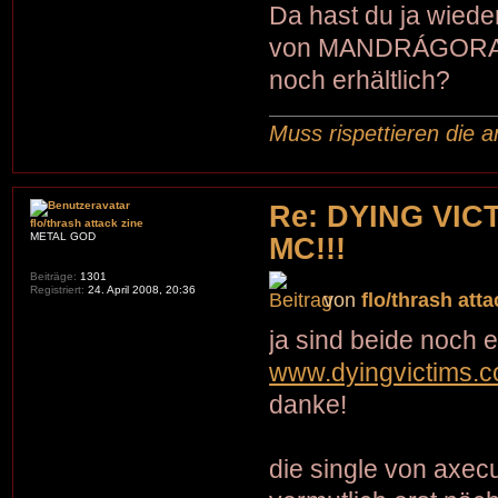
Da hast du ja wiede
von MANDRÁGORA u
noch erhältlich?
Muss rispettieren die a
Re: DYING VIC
flo/thrash attack zine
METAL GOD
MC!!!
Beiträge:
1301
Registriert:
24. April 2008, 20:36
von
flo/thrash atta
ja sind beide noch er
www.dyingvictims.
danke!
die single von axecu