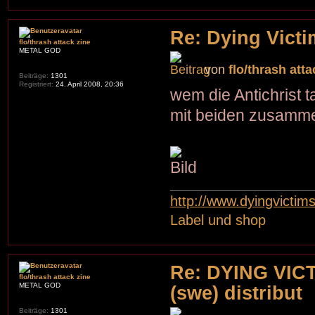
Re: Dying Victi
flo/thrash attack zine
METAL GOD
von
flo/thrash atta
Beiträge:
1301
Registriert:
24. April 2008, 20:36
wem die Antichrist t
mit beiden zusamme
http://www.dyingvictim
Label und shop
Re: DYING VICT
flo/thrash attack zine
METAL GOD
(swe) distribut
Beiträge:
1301