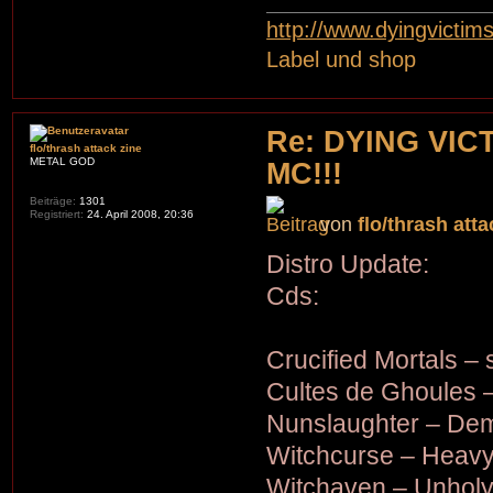
http://www.dyingvictim
Label und shop
Re: DYING VIC
flo/thrash attack zine
METAL GOD
MC!!!
Beiträge:
1301
Registriert:
24. April 2008, 20:36
von
flo/thrash atta
Distro Update:
Cds:
Crucified Mortals – s
Cultes de Ghoules 
Nunslaughter – De
Witchcurse – Heavy
Witchaven – Unholy