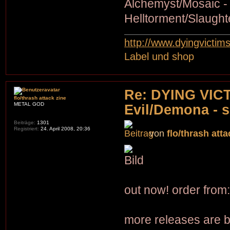
Alchemyst/Mosaic - 
Helltorment/Slaught
http://www.dyingvictim
Label und shop
Re: DYING VIC
flo/thrash attack zine
METAL GOD
Evil/Demona - s
Beiträge:
1301
Registriert:
24. April 2008, 20:36
von
flo/thrash atta
out now! order from
more releases are 