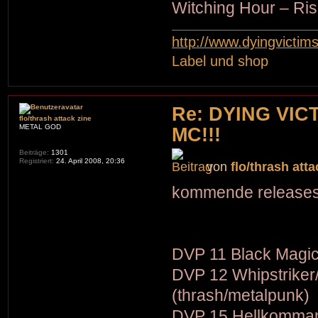
Witching Hour – Ris
http://www.dyingvictim
Label und shop
Re: DYING VIC
flo/thrash attack zine
METAL GOD
MC!!!
Beiträge:
1301
Registriert:
24. April 2008, 20:36
von
flo/thrash atta
kommende releases
DVP 11 Black Magic
DVP 12 Whipstriker
(thrash/metalpunk)
DVP 15 Hellkommand