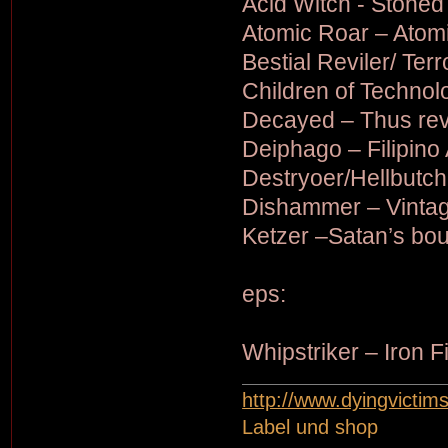
Acid Witch - Stoned
Atomic Roar – Atom
Bestial Reviler/ Terro
Children of Technolo
Decayed – Thus re
Deiphago – Filipino 
Destryoer/Hellbutch
Dishammer – Vintag
Ketzer –Satan’s bo
eps:
Whipstriker – Iron 
http://www.dyingvictim
Label und shop