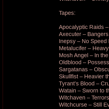
Tapes:
Apocalyptic Raids 
Axecuter – Bangers 
Inepsy – No Speed L
Metalucifer – Heavy
Mosh Angel – In the
Oldblood – Possess
Sargatanas – Obscu
Skullfist – Heavier 
Tyrant’s Blood – Cr
Watain – Sworn to t
Witchaven – Terror
Witchcurse – Still Ev