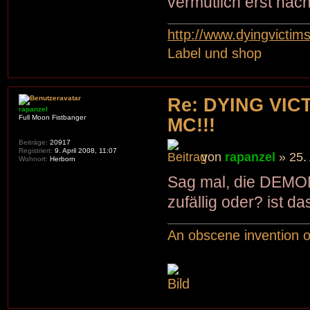
vermutlich erst nä
http://www.dyingvictim
Label und shop
Re: DYING VIC
rapanzel
Full Moon Fistbanger
MC!!!
Beiträge:
20917
Registriert:
9. April 2008, 11:07
von
rapanzel
» 25.
Wohnort:
Herborn
Sag mal, die DEMONA
zufällig oder? ist 
An obscene invention o