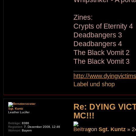
Zines:
Crypts of Eternity 4
Deadbangers 3
Deadbangers 4
The Black Vomit 2
The Black Vomit 3
http://www.dyingvictim
Label und shop
Re: DYING VIC
Sgt. Kuntz
Leather Lucifer
MC!!!
Beiträge:
8386
Registriert:
7. Dezember 2008, 12:46
von
Sgt. Kuntz
» 2
Wohnort:
Bayern