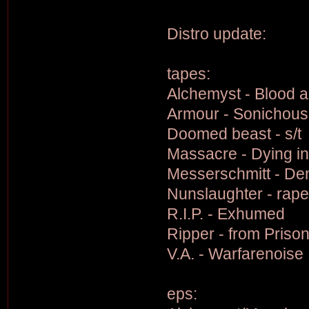
Distro update:
tapes:
Alchemyst - Blood 
Armour - Sonichouse
Doomed beast - s/t
Massacre - Dying i
Messerschmitt - Dem
Nunslaughter - rap
R.I.P. - Exhumed
Ripper - from Priso
V.A. - Warfarenoise
eps: