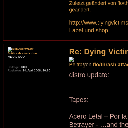
Zuletzt geändert von
flo/
geändert.
http://www.dyingvictim
Label und shop
Re: Dying Victi
flo/thrash attack zine
METAL GOD
von
flo/thrash atta
Beiträge:
1301
Registriert:
24. April 2008, 20:36
distro update:
Tapes:
Acero Letal – Por la
Betrayer - …and th