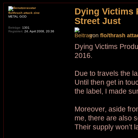
Dying Victims 
flo/thrash attack zine
METAL GOD
Street Just
Beiträge:
1301
Registriert:
24. April 2008, 20:36
von
flo/thrash atta
Dying Victims Produ
2016.
Due to travels the la
Until then get in to
the label, I made su
Moreover, aside fro
me, there are also 
Their supply won’t la