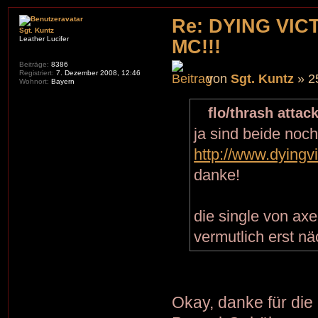
Re: DYING VIC
Sgt. Kuntz
Leather Lucifer
MC!!!
Beiträge:
8386
Registriert:
7. Dezember 2008, 12:46
von
Sgt. Kuntz
» 2
Wohnort:
Bayern
flo/thrash attac
ja sind beide noch 
http://www.dyingv
danke!
die single von axe
vermutlich erst n
Okay, danke für die