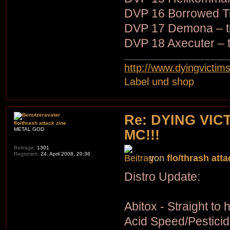
DVP 16 Borrowed Ti
DVP 17 Demona – t
DVP 18 Axecuter – t
http://www.dyingvictim
Label und shop
Re: DYING VIC
flo/thrash attack zine
METAL GOD
MC!!!
Beiträge:
1301
Registriert:
24. April 2008, 20:36
von
flo/thrash atta
Distro Update:
Abitox - Straight to h
Acid Speed/Pesticid