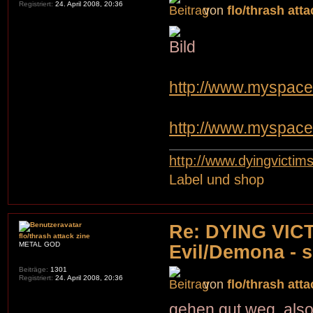
Registriert:
24. April 2008, 20:36
von
flo/thrash atta
http://www.myspac
http://www.myspace
http://www.dyingvictim
Label und shop
Re: DYING VIC
flo/thrash attack zine
METAL GOD
Evil/Demona - s
Beiträge:
1301
Registriert:
24. April 2008, 20:36
von
flo/thrash atta
gehen gut weg, also