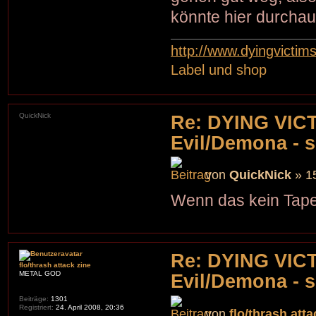
könnte hier durcha
http://www.dyingvictim
Label und shop
QuickNick
Re: DYING VIC
Evil/Demona - s
von
QuickNick
» 15
Wenn das kein Tape
Re: DYING VIC
flo/thrash attack zine
METAL GOD
Evil/Demona - s
Beiträge:
1301
Registriert:
24. April 2008, 20:36
von
flo/thrash atta