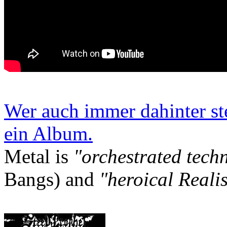
Wer auch immer dahinter st
ein Album.
Metal is
"orchestrated tech
Bangs) and
"heroical Reali