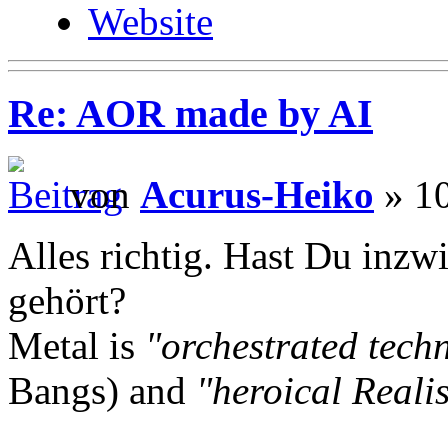
Website
Re: AOR made by AI
von
Acurus-Heiko
» 10
Alles richtig. Hast Du inzw
gehört?
Metal is
"orchestrated tech
Bangs) and
"heroical Reali