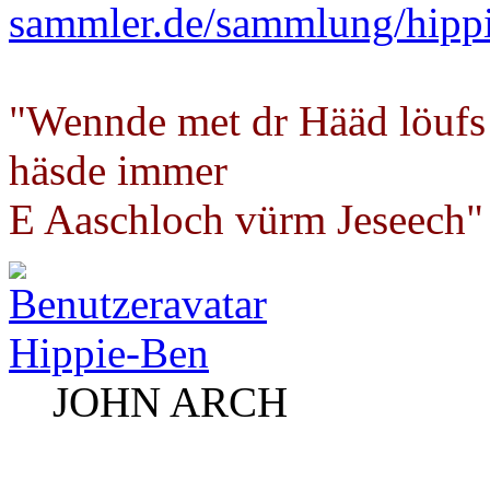
sammler.de/sammlung/hipp
"Wennde met dr Hääd löufs
häsde immer
E Aaschloch vürm Jeseech"
Hippie-Ben
JOHN ARCH