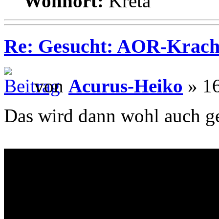
Wohnort:
Kreta
Re: Gesucht: AOR-Krach
von
Acurus-Heiko
» 16
Das wird dann wohl auch ge