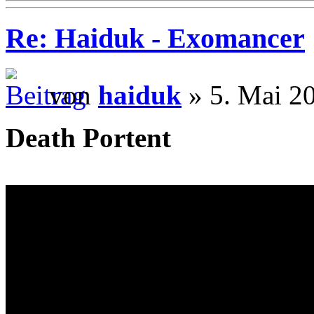
Re: Haiduk - Exomancer
von
haiduk
» 5. Mai 2
Death Portent