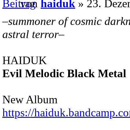
von
haiduk
» 23. Deze
–
summoner of cosmic darkn
astral terror
–
HAIDUK
Evil Melodic Black Metal
New Album
https://haiduk.bandcamp.c