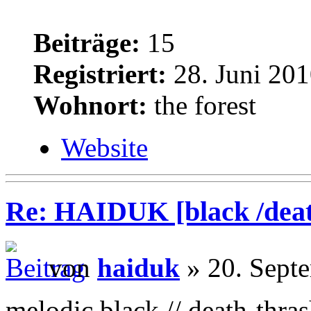
Beiträge:
15
Registriert:
28. Juni 201
Wohnort:
the forest
Website
Re: HAIDUK [black /deat
von
haiduk
» 20. Sept
melodic black // death-thra