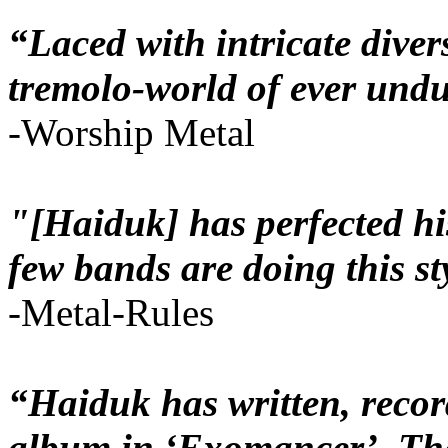
“Laced with intricate diver
tremolo-world of ever undul
-Worship Metal
"[Haiduk] has perfected hi
few bands are doing this st
-Metal-Rules
“Haiduk has written, reco
album in ‘Exomancer’. The 