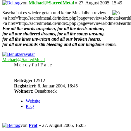
von
Michael@SacredMetal
» 27. August 2005, 15:49
Sascha hat es wieder getan und keine Metalalben reviewt...
<a href='http://sacredmetal.de/index.php?page=reviews/bdmetal/earth
<a href='http://sacredmetal.de/index.php?page=reviews/bdmetal/earthfl
For all the words unspoken, for all the deeds undone,
for all our shattered dreams, for all the songs unsung,
for all the lines unwritten and all our broken hearts,
for all our wounds still bleeding and all our kingdoms come.
Michael@SacredMetal
M e r c y f u l F a t e
Beiträge:
12512
Registriert:
6. Januar 2004, 16:45
Wohnort:
Osnabrueck
Website
ICQ
von
Prof
» 27. August 2005, 16:05