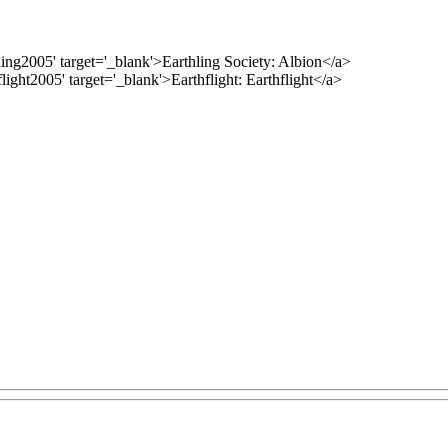
ling2005' target='_blank'>Earthling Society: Albion</a>
ight2005' target='_blank'>Earthflight: Earthflight</a>