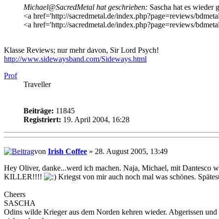
Michael@SacredMetal hat geschrieben:
Sascha hat es wieder g
<a href='http://sacredmetal.de/index.php?page=reviews/bdmetal
<a href='http://sacredmetal.de/index.php?page=reviews/bdmetal/
Klasse Reviews; nur mehr davon, Sir Lord Psych!
http://www.sidewaysband.com/Sideways.html
Prof
Traveller
Beiträge:
11845
Registriert:
19. April 2004, 16:28
von
Irish Coffee
» 28. August 2005, 13:49
Hey Oliver, danke...werd ich machen. Naja, Michael, mit Dantesco wi
KILLER!!!!
Kriegst von mir auch noch mal was schönes. Spätes
Cheers
SASCHA
Odins wilde Krieger aus dem Norden kehren wieder. Abgerissen und z