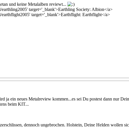
etan und keine Metalalben reviewt...
/earthling2005' target='_blank'>Earthling Society: Albion</a>
earthflight2005' target='_blank'>Earthflight: Earthflight</a>
rd ja ein neues Metalreview kommen...es sei Du postest dann nur Dein
tens beim KIT...
erschlissen, dennoch ungebrochen. Holstein, Deine Helden wollen sich