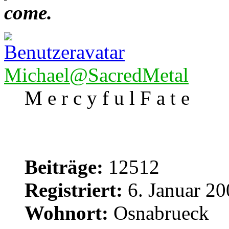
come.
Michael@SacredMetal
M e r c y f u l F a t e
Beiträge:
12512
Registriert:
6. Januar 20
Wohnort:
Osnabrueck