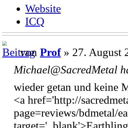
Website
ICQ
von
Prof
» 27. August 
Michael@SacredMetal ha
wieder getan und keine M
<a href='http://sacredmet
page=reviews/bdmetal/ea
target='_blank'>Earthlin