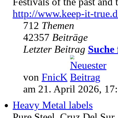
Festivals of the past and 
http://www.keep-it-true.d
712
Themen
42357
Beiträge
Letzter Beitrag
Suche 
von
FnicK
am 21. April 2026, 17
Heavy Metal labels
Pure Steel, Cruz Del Sur