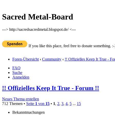
Sacred Metal-Board
---> http://sacredsacredmetal.blogspot.de/ <---
If you like this place, feel free to donate something. :-
Foren-Übersicht
‹
Community
‹
!! Offizielles Keep It True - Fo
FAQ
Suche
Anmelden
!! Offizielles Keep It True - Forum !!
Neues Thema erstellen
712 Themen •
Seite
1
von
15
•
1
,
2
,
3
,
4
,
5
...
15
Bekanntmachungen