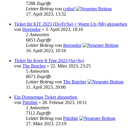
7288
Zugriffe
Letzter Beitrag
von
cotlod
17. April 2023, 13:32
Ticket für KIT 2023 (Do/Fr/Sa) + Warm Up (Mi) abzugeben
von
thorondor
» 3. April 2023, 18:16
2
Antworten
6853
Zugriffe
Letzter Beitrag
von
thorondor
16. April 2023, 10:16
Ticket für Keep It True 2023 (Sa+So)
von
The Butcher
» 22. März 2023, 23:25
5
Antworten
8673
Zugriffe
Letzter Beitrag
von
The Butcher
11. April 2023, 20:06
Ein Donnerstag Ticket abzugeben
von
Pätzibär
» 28. Februar 2023, 10:11
1
Antworten
7112
Zugriffe
Letzter Beitrag
von
Pätzibär
27. März 2023, 23:19