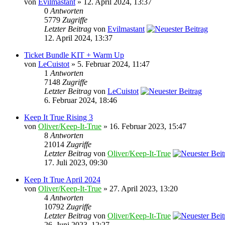
von
Evilmastant
» 12. April 2024, 13:37
0
Antworten
5779
Zugriffe
Letzter Beitrag
von
Evilmastant
12. April 2024, 13:37
Ticket Bundle KIT + Warm Up
von
LeCuistot
» 5. Februar 2024, 11:47
1
Antworten
7148
Zugriffe
Letzter Beitrag
von
LeCuistot
6. Februar 2024, 18:46
Keep It True Rising 3
von
Oliver/Keep-It-True
» 16. Februar 2023, 15:47
8
Antworten
21014
Zugriffe
Letzter Beitrag
von
Oliver/Keep-It-True
17. Juli 2023, 09:30
Keep It True April 2024
von
Oliver/Keep-It-True
» 27. April 2023, 13:20
4
Antworten
10792
Zugriffe
Letzter Beitrag
von
Oliver/Keep-It-True
26. Juni 2023, 12:27