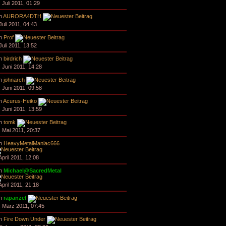
 Juli 2011, 01:29
n
AURORA4DTH
Juli 2011, 04:43
n
Prof
Juli 2011, 13:52
n
birdrich
. Juni 2011, 14:28
n
johnarch
. Juni 2011, 09:58
n
Acurus-Heiko
. Juni 2011, 13:59
n
tomk
. Mai 2011, 20:37
n
HeavyMetalManiac666
April 2011, 12:08
n
Michael@SacredMetal
April 2011, 21:18
n
rapanzel
. März 2011, 07:45
n
Fire Down Under