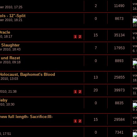
vo
2
11490
er 2010, 17:25
16
ls - 12"-Split
vo
0
8673
er 2010, 18:21
10
Oracle
vo
15
35134
0, 18:17
1
2
9.
 Slaughter
vo
7
17953
r 2010, 18:43
6.
t und Rezet
vo
0
8893
r 2010, 09:18
4.
 Holocaust, Baphomet's Blood
vo
13
25855
 2010, 13:03
18
vo
20
39973
2010, 21:38
1
2
11
leby
vo
0
8835
010, 10:30
9.
full length- Sacrifice:III-
vo
15
29584
1
2
18
vo
0
7341
0, 17:51