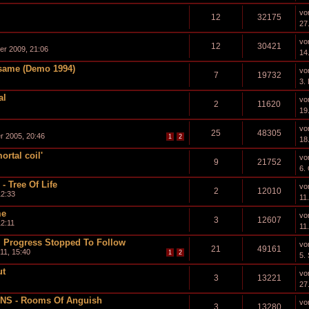
vo
12
32175
27
vo
12
30421
r 2009, 21:06
14
same (Demo 1994)
vo
7
19732
3.
al
vo
2
11620
19
vo
25
48305
r 2005, 20:46
1
2
18
rtal coil'
vo
9
21752
6.
 Tree Of Life
vo
2
12010
12:33
11
me
vo
3
12607
12:11
11
t, Progress Stopped To Follow
vo
21
49161
11, 15:40
1
2
5.
ut
vo
3
13221
27.
NS - Rooms Of Anguish
vo
3
13280