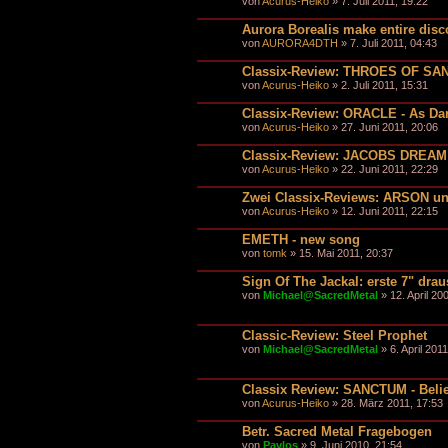
von
Acurus-Heiko
» 7. Juli 2011, 19:22
Aurora Borealis make entire disc
von
AURORA4DTH
» 7. Juli 2011, 04:43
Classix-Review: THROES OF SAN
von
Acurus-Heiko
» 2. Juli 2011, 15:31
Classix-Review: ORACLE - As Da
von
Acurus-Heiko
» 27. Juni 2011, 20:06
Classix-Review: JACOBS DREAM 
von
Acurus-Heiko
» 22. Juni 2011, 22:29
Zwei Classix-Reviews: ARSON 
von
Acurus-Heiko
» 12. Juni 2011, 22:15
EMETH - new song
von
tomk
» 15. Mai 2011, 20:37
Sign Of The Jackal: erste 7" dra
von
Michael@SacredMetal
» 12. April 20
Classic-Review: Steel Prophet
von
Michael@SacredMetal
» 6. April 201
Classix Review: SANCTUM - Beli
von
Acurus-Heiko
» 28. März 2011, 17:53
Betr. Sacred Metal Fragebogen
von
Pavlos
» 9. Juni 2010, 21:54