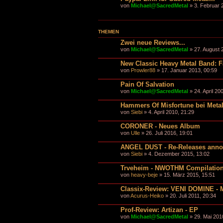
von
Michael@SacredMetal
» 3. Februar 
THEMEN
Zwei neue Reviews...
von
Michael@SacredMetal
» 27. August 
New Classic Heavy Metal Band: Fa
von
Prowler88
» 17. Januar 2013, 00:59
Pain Of Salvation
von
Michael@SacredMetal
» 24. April 20
Hammers Of Misfortune bei Meta
von
Siebi
» 4. April 2010, 21:29
CORONER - Neues Album
von
Ulle
» 26. Juli 2016, 19:01
ANGEL DUST - Re-Releases ann
von
Siebi
» 4. Dezember 2015, 13:02
Trveheim - NWOTHM Compilatio
von
heavy-beje
» 15. März 2015, 15:51
Classix-Review: VENI DOMINE - M
von
Acurus-Heiko
» 20. Juli 2011, 20:34
Prof-Review: Artizan - EP
von
Michael@SacredMetal
» 29. Mai 201