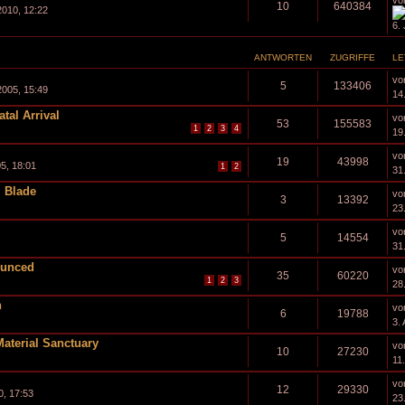
vo
10
640384
2010, 12:22
6.
ANTWORTEN
ZUGRIFFE
LE
vo
5
133406
2005, 15:49
14
tal Arrival
vo
53
155583
1
2
3
4
19
vo
19
43998
05, 18:01
1
2
31
l Blade
vo
3
13392
23
vo
5
14554
31.
ounced
vo
35
60220
1
2
3
28
n
vo
6
19788
3. 
aterial Sanctuary
vo
10
27230
11
vo
12
29330
0, 17:53
23