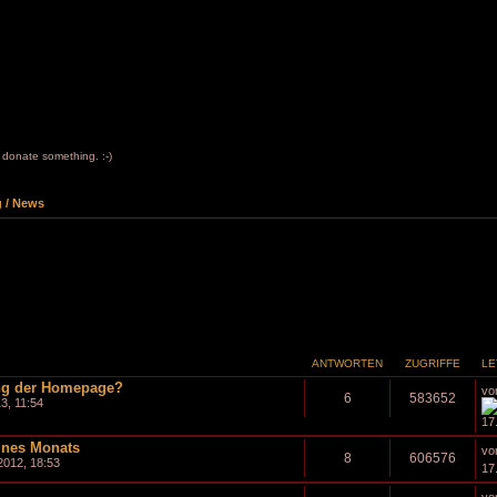
to donate something. :-)
 / News
ANTWORTEN
ZUGRIFFE
LE
ung der Homepage?
vo
6
583652
13, 11:54
17
ines Monats
vo
8
606576
2012, 18:53
17