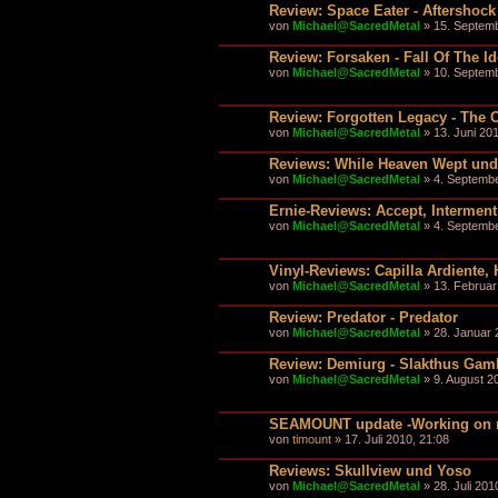
Review: Space Eater - Aftershock
von
Michael@SacredMetal
» 15. Septemb
Review: Forsaken - Fall Of The Ido
von
Michael@SacredMetal
» 10. Septemb
Review: Forgotten Legacy - The 
von
Michael@SacredMetal
» 13. Juni 201
Reviews: While Heaven Wept und
von
Michael@SacredMetal
» 4. Septembe
Ernie-Reviews: Accept, Intermen
von
Michael@SacredMetal
» 4. Septembe
Vinyl-Reviews: Capilla Ardiente,
von
Michael@SacredMetal
» 13. Februar
Review: Predator - Predator
von
Michael@SacredMetal
» 28. Januar 
Review: Demiurg - Slakthus Gam
von
Michael@SacredMetal
» 9. August 2
SEAMOUNT update -Working on new 
von
timount
» 17. Juli 2010, 21:08
Reviews: Skullview und Yoso
von
Michael@SacredMetal
» 28. Juli 201