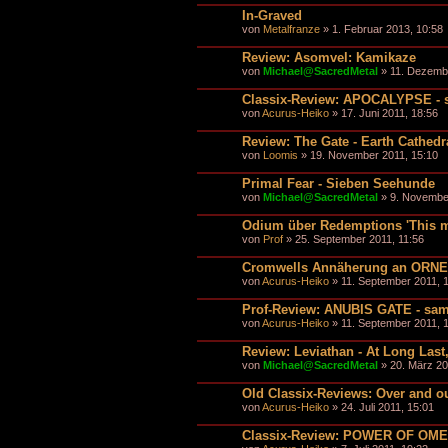
In-Graved
von
Metalfranze
» 1. Februar 2013, 10:58
Review: Asomvel: Kamikaze
von
Michael@SacredMetal
» 11. Dezembe
Classix-Review: APOCALYPSE - 
von
Acurus-Heiko
» 17. Juni 2011, 18:56
Review: The Gate - Earth Cathedr
von
Loomis
» 19. November 2011, 15:10
Primal Fear - Sieben Seehunde
von
Michael@SacredMetal
» 9. Novembe
Odium über Redemptions 'This mo
von
Prof
» 25. September 2011, 11:56
Cromwells Annäherung an ORNE -
von
Acurus-Heiko
» 11. September 2011, 
Prof-Review: ANUBIS GATE - sa
von
Acurus-Heiko
» 11. September 2011, 
Review: Leviathan - At Long Las
von
Michael@SacredMetal
» 20. März 20
Old Classix-Reviews: Over and o
von
Acurus-Heiko
» 24. Juli 2011, 15:01
Classix-Review: POWER OF OME