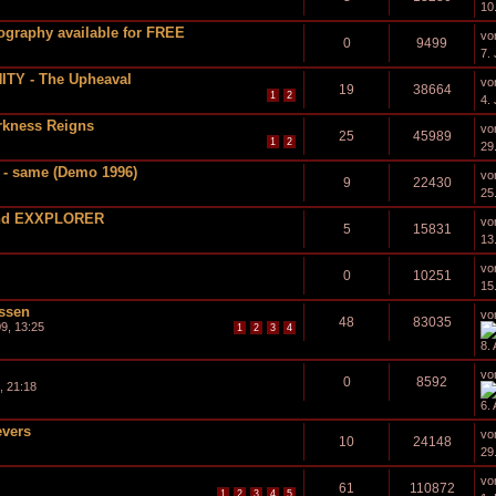
10.
ography available for FREE
vo
0
9499
7. 
ITY - The Upheaval
vo
19
38664
1
2
4. 
rkness Reigns
vo
25
45989
1
2
29
- same (Demo 1996)
vo
9
22430
25
und EXXPLORER
vo
5
15831
13
vo
0
10251
15
ussen
vo
48
83035
09, 13:25
1
2
3
4
8. 
vo
0
8592
1, 21:18
6. 
evers
vo
10
24148
29
vo
61
110872
1
2
3
4
5