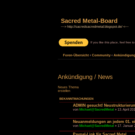
Sacred Metal-Board
---> http://sacredsacredmetal.blogspot.de/ <---
If you like this place, feel free 
Foren-Übersicht
‹
Community
‹
Ankündigung
Ankündigung / News
Neues Thema
erstellen
BEKANNTMACHUNGEN
ADMIN gesucht! Neustrukturier
von
Michael@SacredMetal
» 13. April 20
Neuanmeldungen an jedem 01. e
von
Michael@SacredMetal
» 17. Januar 
Paypal-Link für Sacred Metal...