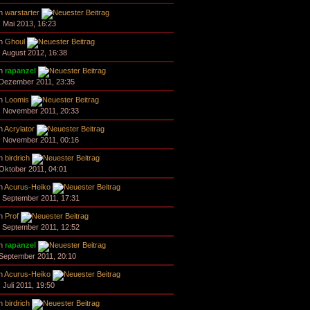
n
warstarter
. Mai 2013, 16:23
n
Ghoul
. August 2012, 16:38
n
rapanzel
 Dezember 2011, 23:35
n
Loomis
. November 2011, 20:33
n
Acrylator
. November 2011, 00:16
n
birdrich
 Oktober 2011, 04:01
n
Acurus-Heiko
. September 2011, 17:31
n
Prof
. September 2011, 12:52
n
rapanzel
 September 2011, 20:10
n
Acurus-Heiko
 Juli 2011, 19:50
n
birdrich