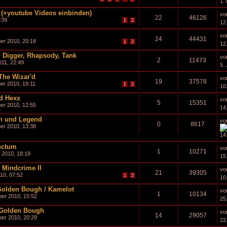
1.
! (+youtube Videos einbinden)
vo
22
46126
:39
1
2
12
vo
24
44431
er 2010, 20:18
1
2
12
. Digger, Rhapsody, Tank
vo
2
11473
011, 22:49
5.
 The Wizar'd
vo
19
37578
r 2010, 19:11
1
2
10
nd Hexx
vo
5
15351
er 2010, 12:55
14
in und Legend
vo
0
8617
er 2010, 13:38
14
octum
vo
1
10271
 2010, 18:18
15
 Mindcrime II
vo
21
39305
10, 07:52
1
2
10
Golden Bough / Kamelot
vo
1
10134
er 2010, 15:52
25
e Golden Bough
vo
14
29057
er 2010, 20:29
22