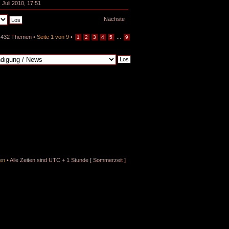
. Juli 2010, 17:51
Nächste
432 Themen •
Seite
1
von
9
•
...
1
2
3
4
5
9
en
• Alle Zeiten sind UTC + 1 Stunde [ Sommerzeit ]