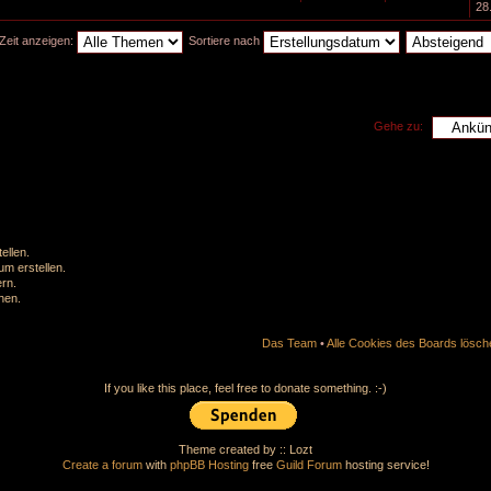
28
Zeit anzeigen:
Sortiere nach
Gehe zu:
ellen.
m erstellen.
rn.
hen.
Das Team
•
Alle Cookies des Boards lösch
If you like this place, feel free to donate something. :-)
Theme created by :: Lozt
Create a forum
with
phpBB Hosting
free
Guild Forum
hosting service!