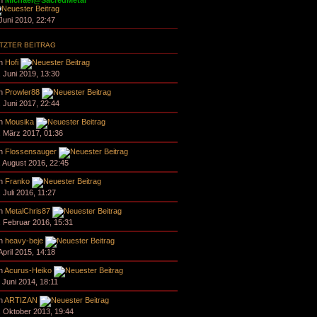
n
Michael@SacredMetal
 Juni 2010, 22:47
TZTER BEITRAG
n
Hofi
. Juni 2019, 13:30
n
Prowler88
. Juni 2017, 22:44
n
Mousika
. März 2017, 01:36
n
Flossensauger
. August 2016, 22:45
n
Franko
 Juli 2016, 11:27
n
MetalChris87
. Februar 2016, 15:31
n
heavy-beje
April 2015, 14:18
n
Acurus-Heiko
. Juni 2014, 18:11
n
ARTIZAN
. Oktober 2013, 19:44