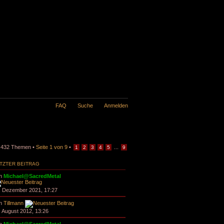
FAQ
Suche
Anmelden
432 Themen •
Seite
1
von
9
•
...
1
2
3
4
5
9
TZTER BEITRAG
n
Michael@SacredMetal
. Dezember 2021, 17:27
n
Tillmann
. August 2012, 13:26