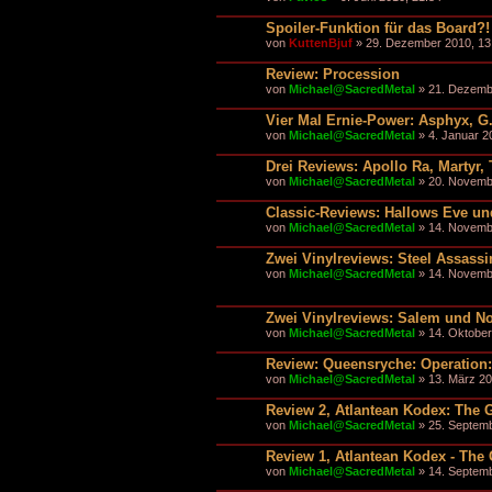
Spoiler-Funktion für das Board?
von
KuttenBjuf
» 29. Dezember 2010, 13
Review: Procession
von
Michael@SacredMetal
» 21. Dezemb
Vier Mal Ernie-Power: Asphyx, G
von
Michael@SacredMetal
» 4. Januar 2
Drei Reviews: Apollo Ra, Martyr,
von
Michael@SacredMetal
» 20. Novembe
Classic-Reviews: Hallows Eve u
von
Michael@SacredMetal
» 14. Novemb
Zwei Vinylreviews: Steel Assass
von
Michael@SacredMetal
» 14. Novemb
Zwei Vinylreviews: Salem und N
von
Michael@SacredMetal
» 14. Oktober
Review: Queensryche: Operation:
von
Michael@SacredMetal
» 13. März 20
Review 2, Atlantean Kodex: The 
von
Michael@SacredMetal
» 25. Septemb
Review 1, Atlantean Kodex - Th
von
Michael@SacredMetal
» 14. Septemb