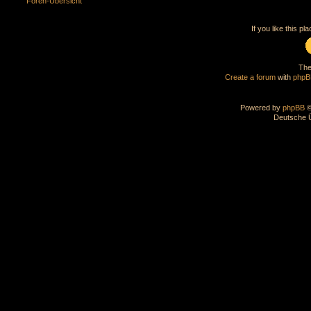
Foren-Übersicht
If you like this pl
The
Create a forum
with
phpB
Powered by
phpBB
©
Deutsche 