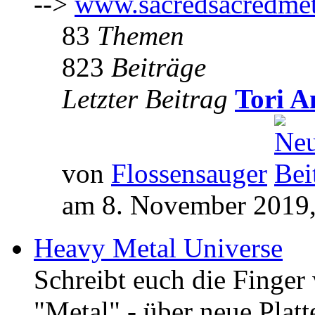
-->
www.sacredsacredmet
83
Themen
823
Beiträge
Letzter Beitrag
Tori A
von
Flossensauger
am 8. November 2019,
Heavy Metal Universe
Schreibt euch die Finge
"Metal" - über neue Platt