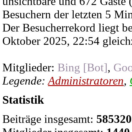
unsichtbare und 672 Gäste (
Besuchern der letzten 5 Mi
Der Besucherrekord liegt b
Oktober 2025, 22:54 gleichz
Mitglieder:
Bing [Bot]
,
Goo
Legende:
Administratoren
,
Statistik
Beiträge insgesamt:
585320