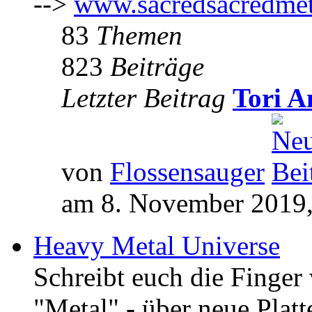
-->
www.sacredsacredmet
83
Themen
823
Beiträge
Letzter Beitrag
Tori A
von
Flossensauger
am 8. November 2019,
Heavy Metal Universe
Schreibt euch die Finge
"Metal" - über neue Platt