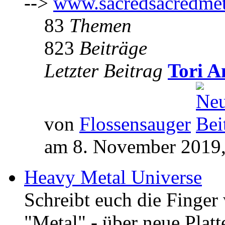
-->
www.sacredsacredmet
83
Themen
823
Beiträge
Letzter Beitrag
Tori A
von
Flossensauger
am 8. November 2019,
Heavy Metal Universe
Schreibt euch die Finge
"Metal" - über neue Platt