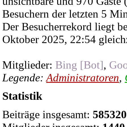
unsichtbare und 970 Gäste (
Besuchern der letzten 5 Mi
Der Besucherrekord liegt b
Oktober 2025, 22:54 gleichz
Mitglieder:
Bing [Bot]
,
Goo
Legende:
Administratoren
,
Statistik
Beiträge insgesamt:
585320