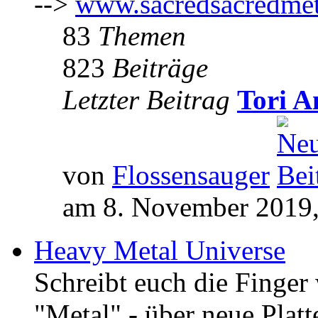
-->
www.sacredsacredmet
83
Themen
823
Beiträge
Letzter Beitrag
Tori A
von
Flossensauger
am 8. November 2019,
Heavy Metal Universe
Schreibt euch die Finge
"Metal" - über neue Platt