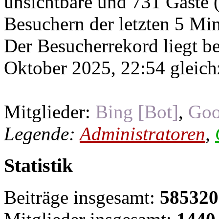
unsichtbare und 731 Gäste (
Besuchern der letzten 5 Mi
Der Besucherrekord liegt b
Oktober 2025, 22:54 gleichz
Mitglieder:
Bing [Bot]
,
Goo
Legende:
Administratoren
,
Statistik
Beiträge insgesamt:
585320