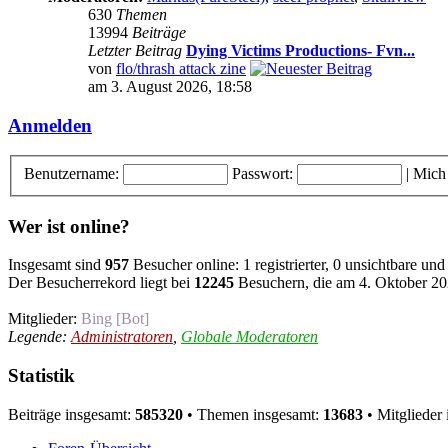
630
Themen
13994
Beiträge
Letzter Beitrag
Dying Victims Productions- Fvn...
von
flo/thrash attack zine
am 3. August 2026, 18:58
Anmelden
Benutzername:
Passwort:
|
Mich
Wer ist online?
Insgesamt sind
957
Besucher online: 1 registrierter, 0 unsichtbare un
Der Besucherrekord liegt bei
12245
Besuchern, die am 4. Oktober 202
Mitglieder:
Bing [Bot]
Legende:
Administratoren
,
Globale Moderatoren
Statistik
Beiträge insgesamt:
585320
• Themen insgesamt:
13683
• Mitglieder