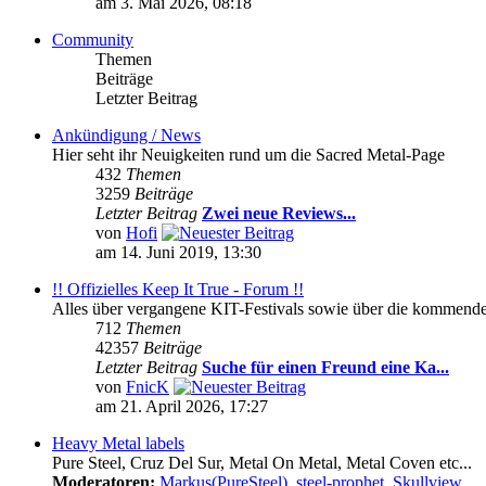
am 3. Mai 2026, 08:18
Community
Themen
Beiträge
Letzter Beitrag
Ankündigung / News
Hier seht ihr Neuigkeiten rund um die Sacred Metal-Page
432
Themen
3259
Beiträge
Letzter Beitrag
Zwei neue Reviews...
von
Hofi
am 14. Juni 2019, 13:30
!! Offizielles Keep It True - Forum !!
Alles über vergangene KIT-Festivals sowie über die kommenden 
712
Themen
42357
Beiträge
Letzter Beitrag
Suche für einen Freund eine Ka...
von
FnicK
am 21. April 2026, 17:27
Heavy Metal labels
Pure Steel, Cruz Del Sur, Metal On Metal, Metal Coven etc...
Moderatoren:
Markus(PureSteel)
,
steel-prophet
,
Skullview