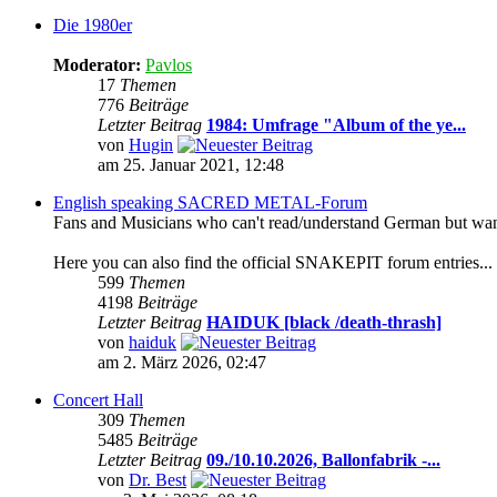
Die 1980er
Moderator:
Pavlos
17
Themen
776
Beiträge
Letzter Beitrag
1984: Umfrage "Album of the ye...
von
Hugin
am 25. Januar 2021, 12:48
English speaking SACRED METAL-Forum
Fans and Musicians who can't read/understand German but want t
Here you can also find the official SNAKEPIT forum entries...
599
Themen
4198
Beiträge
Letzter Beitrag
HAIDUK [black /death-thrash]
von
haiduk
am 2. März 2026, 02:47
Concert Hall
309
Themen
5485
Beiträge
Letzter Beitrag
09./10.10.2026, Ballonfabrik -...
von
Dr. Best