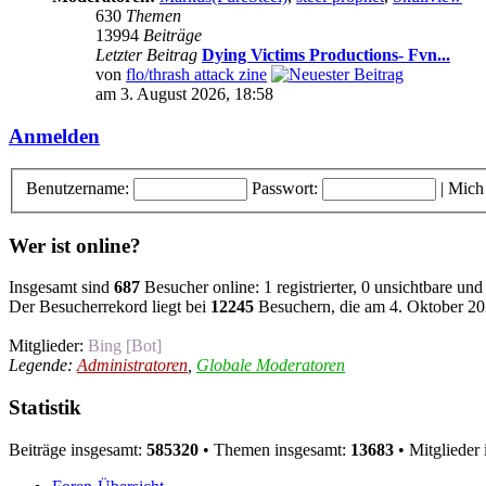
630
Themen
13994
Beiträge
Letzter Beitrag
Dying Victims Productions- Fvn...
von
flo/thrash attack zine
am 3. August 2026, 18:58
Anmelden
Benutzername:
Passwort:
|
Mich
Wer ist online?
Insgesamt sind
687
Besucher online: 1 registrierter, 0 unsichtbare un
Der Besucherrekord liegt bei
12245
Besuchern, die am 4. Oktober 202
Mitglieder:
Bing [Bot]
Legende:
Administratoren
,
Globale Moderatoren
Statistik
Beiträge insgesamt:
585320
• Themen insgesamt:
13683
• Mitglieder