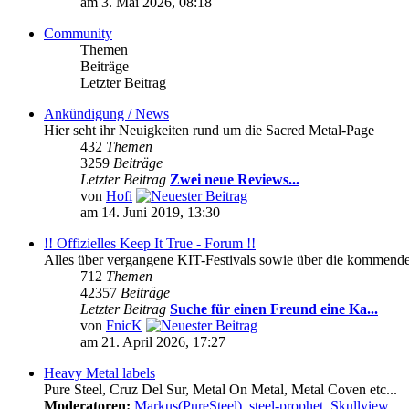
am 3. Mai 2026, 08:18
Community
Themen
Beiträge
Letzter Beitrag
Ankündigung / News
Hier seht ihr Neuigkeiten rund um die Sacred Metal-Page
432
Themen
3259
Beiträge
Letzter Beitrag
Zwei neue Reviews...
von
Hofi
am 14. Juni 2019, 13:30
!! Offizielles Keep It True - Forum !!
Alles über vergangene KIT-Festivals sowie über die kommenden 
712
Themen
42357
Beiträge
Letzter Beitrag
Suche für einen Freund eine Ka...
von
FnicK
am 21. April 2026, 17:27
Heavy Metal labels
Pure Steel, Cruz Del Sur, Metal On Metal, Metal Coven etc...
Moderatoren:
Markus(PureSteel)
,
steel-prophet
,
Skullview