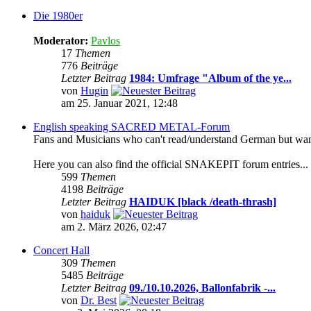
Die 1980er
Moderator:
Pavlos
17
Themen
776
Beiträge
Letzter Beitrag
1984: Umfrage "Album of the ye...
von
Hugin
am 25. Januar 2021, 12:48
English speaking SACRED METAL-Forum
Fans and Musicians who can't read/understand German but want t
Here you can also find the official SNAKEPIT forum entries...
599
Themen
4198
Beiträge
Letzter Beitrag
HAIDUK [black /death-thrash]
von
haiduk
am 2. März 2026, 02:47
Concert Hall
309
Themen
5485
Beiträge
Letzter Beitrag
09./10.10.2026, Ballonfabrik -...
von
Dr. Best