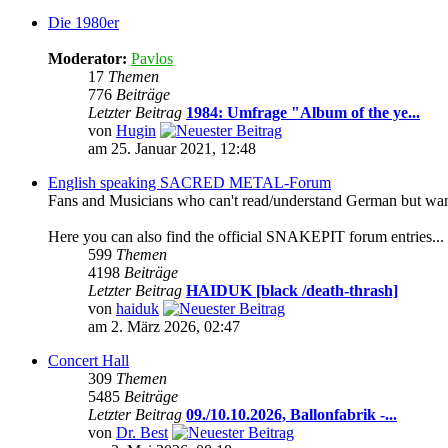
Die 1980er
Moderator:
Pavlos
17
Themen
776
Beiträge
Letzter Beitrag
1984: Umfrage "Album of the ye...
von
Hugin
am 25. Januar 2021, 12:48
English speaking SACRED METAL-Forum
Fans and Musicians who can't read/understand German but want t
Here you can also find the official SNAKEPIT forum entries...
599
Themen
4198
Beiträge
Letzter Beitrag
HAIDUK [black /death-thrash]
von
haiduk
am 2. März 2026, 02:47
Concert Hall
309
Themen
5485
Beiträge
Letzter Beitrag
09./10.10.2026, Ballonfabrik -...
von
Dr. Best