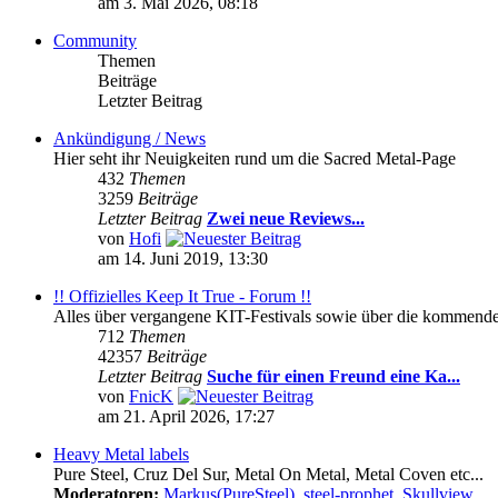
am 3. Mai 2026, 08:18
Community
Themen
Beiträge
Letzter Beitrag
Ankündigung / News
Hier seht ihr Neuigkeiten rund um die Sacred Metal-Page
432
Themen
3259
Beiträge
Letzter Beitrag
Zwei neue Reviews...
von
Hofi
am 14. Juni 2019, 13:30
!! Offizielles Keep It True - Forum !!
Alles über vergangene KIT-Festivals sowie über die kommenden 
712
Themen
42357
Beiträge
Letzter Beitrag
Suche für einen Freund eine Ka...
von
FnicK
am 21. April 2026, 17:27
Heavy Metal labels
Pure Steel, Cruz Del Sur, Metal On Metal, Metal Coven etc...
Moderatoren:
Markus(PureSteel)
,
steel-prophet
,
Skullview