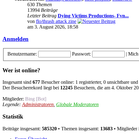
630
Themen
13994
Beiträge
Letzter Beitrag
Dying Victims Productions- Fvn...
von
flo/thrash attack zine
am 3. August 2026, 18:58
Anmelden
Benutzername:
Passwort:
|
Mich
Wer ist online?
Insgesamt sind
677
Besucher online: 1 registrierter, 0 unsichtbare un
Der Besucherrekord liegt bei
12245
Besuchern, die am 4. Oktober 202
Mitglieder:
Bing [Bot]
Legende:
Administratoren
,
Globale Moderatoren
Statistik
Beiträge insgesamt:
585320
• Themen insgesamt:
13683
• Mitglieder