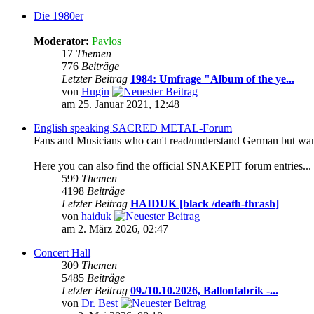
Die 1980er
Moderator:
Pavlos
17
Themen
776
Beiträge
Letzter Beitrag
1984: Umfrage "Album of the ye...
von
Hugin
am 25. Januar 2021, 12:48
English speaking SACRED METAL-Forum
Fans and Musicians who can't read/understand German but want t
Here you can also find the official SNAKEPIT forum entries...
599
Themen
4198
Beiträge
Letzter Beitrag
HAIDUK [black /death-thrash]
von
haiduk
am 2. März 2026, 02:47
Concert Hall
309
Themen
5485
Beiträge
Letzter Beitrag
09./10.10.2026, Ballonfabrik -...
von
Dr. Best