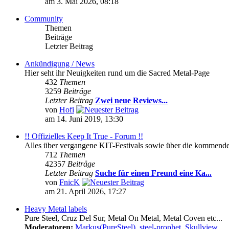
am 3. Mai 2026, 08:18
Community
Themen
Beiträge
Letzter Beitrag
Ankündigung / News
Hier seht ihr Neuigkeiten rund um die Sacred Metal-Page
432
Themen
3259
Beiträge
Letzter Beitrag
Zwei neue Reviews...
von
Hofi
am 14. Juni 2019, 13:30
!! Offizielles Keep It True - Forum !!
Alles über vergangene KIT-Festivals sowie über die kommenden 
712
Themen
42357
Beiträge
Letzter Beitrag
Suche für einen Freund eine Ka...
von
FnicK
am 21. April 2026, 17:27
Heavy Metal labels
Pure Steel, Cruz Del Sur, Metal On Metal, Metal Coven etc...
Moderatoren:
Markus(PureSteel)
,
steel-prophet
,
Skullview