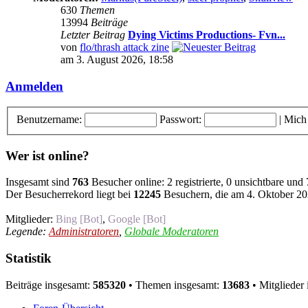
630
Themen
13994
Beiträge
Letzter Beitrag
Dying Victims Productions- Fvn...
von
flo/thrash attack zine
am 3. August 2026, 18:58
Anmelden
Benutzername:
Passwort:
|
Mich
Wer ist online?
Insgesamt sind
763
Besucher online: 2 registrierte, 0 unsichtbare und
Der Besucherrekord liegt bei
12245
Besuchern, die am 4. Oktober 202
Mitglieder:
Bing [Bot]
,
Google [Bot]
Legende:
Administratoren
,
Globale Moderatoren
Statistik
Beiträge insgesamt:
585320
• Themen insgesamt:
13683
• Mitglieder