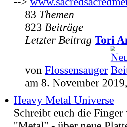
-->
www.sacredsacredmet
83
Themen
823
Beiträge
Letzter Beitrag
Tori A
von
Flossensauger
am 8. November 2019,
Heavy Metal Universe
Schreibt euch die Finge
"Metal" - über neue Platt