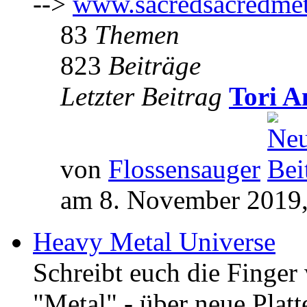
-->
www.sacredsacredmet
83
Themen
823
Beiträge
Letzter Beitrag
Tori A
von
Flossensauger
am 8. November 2019,
Heavy Metal Universe
Schreibt euch die Finge
"Metal" - über neue Platt