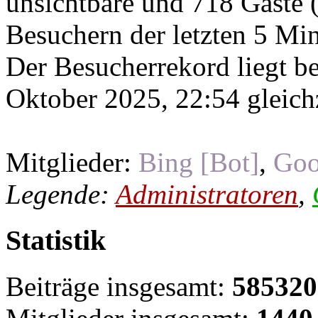
unsichtbare und 718 Gäste (
Besuchern der letzten 5 Mi
Der Besucherrekord liegt b
Oktober 2025, 22:54 gleichz
Mitglieder:
Bing [Bot]
,
Goo
Legende:
Administratoren
,
Statistik
Beiträge insgesamt:
585320