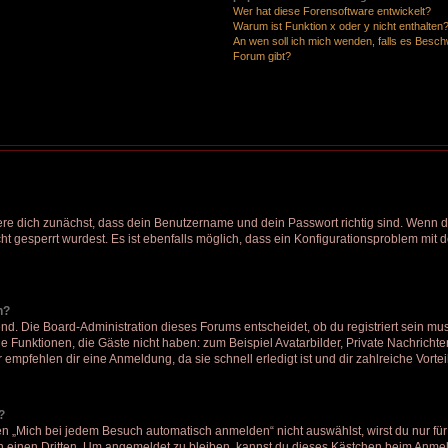
Wer hat diese Forensoftware entwickelt?
Warum ist Funktion x oder y nicht enthalten
An wen soll ich mich wenden, falls es Besc
Forum gibt?
ere dich zunächst, dass dein Benutzername und dein Passwort richtig sind. Wenn di
t gesperrt wurdest. Es ist ebenfalls möglich, dass ein Konfigurationsproblem mit d
n?
nd. Die Board-Administration dieses Forums entscheidet, ob du registriert sein mus
liche Funktionen, die Gäste nicht haben: zum Beispiel Avatarbilder, Private Nachricht
 empfehlen dir eine Anmeldung, da sie schnell erledigt ist und dir zahlreiche Vorteil
?
„Mich bei jedem Besuch automatisch anmelden“ nicht auswählst, wirst du nur für 
 einen Dritten. Um angemeldet zu bleiben, kannst du dieses Kästchen beim Anmeld