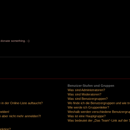
to donate something. :-)
Benutzer-Stufen und Gruppen
Was sind Administratoren?
Was sind Moderatoren?
Was sind Benutzergruppen?
in der Online-Liste auftaucht?
Wo finde ich die Benutzergruppen und wie tre
Wie werde ich Gruppenleiter?
melden!
Weshalb werden verschiedene Benutzergrupp
ich aber nicht mehr anmelden?!
Was ist eine Hauptgruppe?
Was bedeutet der „Das Team“-Link auf der S
unktion?