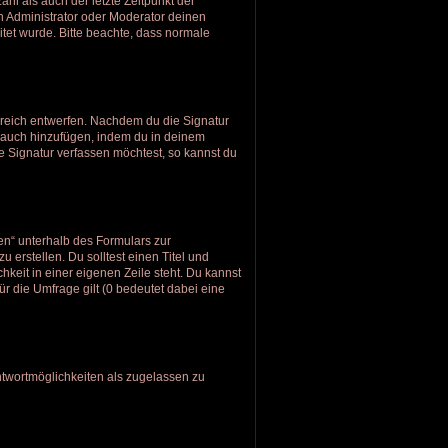
hl als auch der letzte Zeitpunkt der
n Administrator oder Moderator deinen
eitet wurde. Bitte beachte, dass normale
ereich entwerfen. Nachdem du die Signatur
r auch hinzufügen, indem du in deinem
 Signatur verfassen möchtest, so kannst du
en“ unterhalb des Formulars zur
 erstellen. Du solltest einen Titel und
keit in einer eigenen Zeile steht. Du kannst
r die Umfrage gilt (0 bedeutet dabei eine
ntwortmöglichkeiten als zugelassen zu