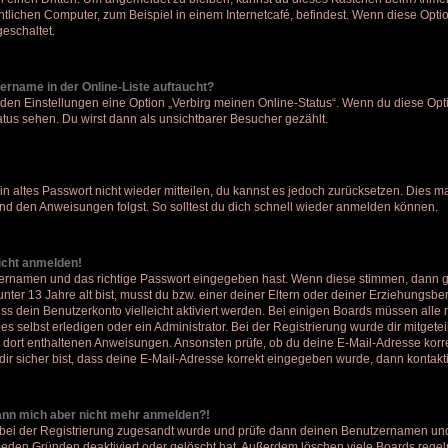
lichen Computer, zum Beispiel in einem Internetcafé, befindest. Wenn diese Optio
eschaltet.
ername in der Online-Liste auftaucht?
 den Einstellungen eine Option „Verbirg meinen Online-Status“. Wenn du diese Opti
tus sehen. Du wirst dann als unsichtbarer Besucher gezählt.
ein altes Passwort nicht wieder mitteilen, du kannst es jedoch zurücksetzen. Dies 
und den Anweisungen folgst. So solltest du dich schnell wieder anmelden können.
nicht anmelden!
tzernamen und das richtige Passwort eingegeben hast. Wenn diese stimmen, dann 
 unter 13 Jahre alt bist, musst du bzw. einer deiner Eltern oder deiner Erziehungsb
muss dein Benutzerkonto vielleicht aktiviert werden. Bei einigen Boards müssen all
 selbst erledigen oder ein Administrator. Bei der Registrierung wurde dir mitgeteilt,
n dort enthaltenen Anweisungen. Ansonsten prüfe, ob du deine E-Mail-Adresse korr
ir sicher bist, dass deine E-Mail-Adresse korrekt eingegeben wurde, dann kontakti
 kann mich aber nicht mehr anmelden?!
dir bei der Registrierung zugesandt wurde und prüfe dann deinen Benutzernamen und
eden Gründen deaktiviert oder gelöscht hat. Außerdem löschen viele Boards regelm