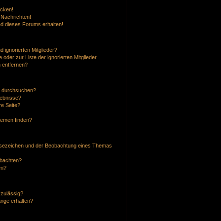
icken!
 Nachrichten!
ed dieses Forums erhalten!
 ignorierten Mitglieder?
 oder zur Liste der ignorierten Mitglieder
n entfernen?
n durchsuchen?
gebnisse?
e Seite?
hemen finden?
esezeichen und der Beobachtung eines Themas
obachten?
en?
 zulässig?
änge erhalten?