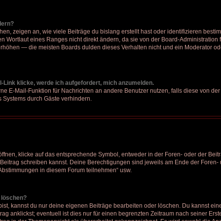
dern?
, zeigen an, wie viele Beiträge du bislang erstellt hast oder identifizieren bes
 Wortlaut eines Ranges nicht direkt ändern, da sie von der Board-Administration f
rhöhen — die meisten Boards dulden dieses Verhalten nicht und ein Moderator ode
-Link klicke, werde ich aufgefordert, mich anzumelden.
erne E-Mail-Funktion für Nachrichten an andere Benutzer nutzen, falls diese von der
 Systems durch Gäste verhindern.
nen, klicke auf das entsprechende Symbol, entweder in der Foren- oder der Beitr
n Beitrag schreiben kannst. Deine Berechtigungen sind jeweils am Ende der Foren- u
n Abstimmungen in diesem Forum teilnehmen“ usw.
r löschen?
bist, kannst du nur deine eigenen Beiträge bearbeiten oder löschen. Du kannst ei
ag anklickst; eventuell ist dies nur für einen begrenzten Zeitraum nach seiner Ers