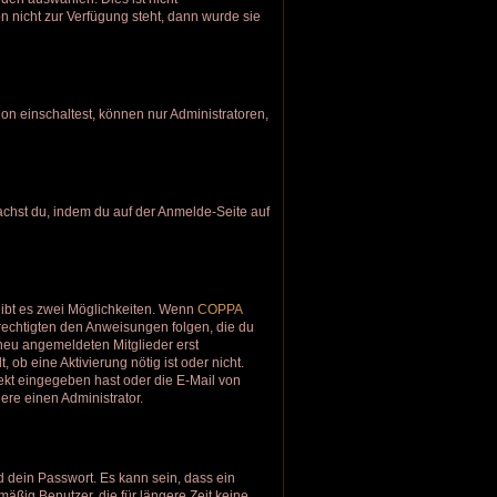
n nicht zur Verfügung steht, dann wurde sie
on einschaltest, können nur Administratoren,
machst du, indem du auf der Anmelde-Seite auf
gibt es zwei Möglichkeiten. Wenn
COPPA
erechtigten den Anweisungen folgen, die du
e neu angemeldeten Mitglieder erst
 ob eine Aktivierung nötig ist oder nicht.
ekt eingegeben hast oder die E-Mail von
ere einen Administrator.
 dein Passwort. Es kann sein, dass ein
äßig Benutzer, die für längere Zeit keine