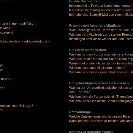
Private Nachrichten
Ich kann keine Privaten Nachrichten versch
Ich bekomme ständig unerwünschte Private
Ich habe eine Spam-E-Mail von einem Mitgli
hr geht immer noch falsch!
Freunde und ignorierte Mitglieder
uswahl!
Wozu benötige ich die Listen der Freunde und
anzeigen?
Wie kann ich Mitglieder zur Liste der Freunde
hinzufügen oder diese wieder aus den Liste
licke, werde ich aufgefordert, mich
Die Foren durchsuchen
Wie kann ich ein Forum oder mehrere Fore
Weshalb erhalte ich bei der Suche keine Er
Warum bekomme ich bei der Suche eine leer
n?
Wie kann ich nach Mitgliedern suchen?
n?
Wie kann ich meine eigenen Beiträge und T
stellen?
Benachrichtigungen und Lesezeichen
Was ist der Unterschied zwischen einem L
fen?
oder Forums?
Wie kann ich ein Forum oder ein Thema be
Wie deaktiviere ich meine Benachrichtigung
hreiben eines Beitrags?
n?
Dateianhänge
Welche Dateianhänge sind in diesem Forum
Kann ich eine Übersicht all meiner Dateianh
phpBB3 betreffende Fragen