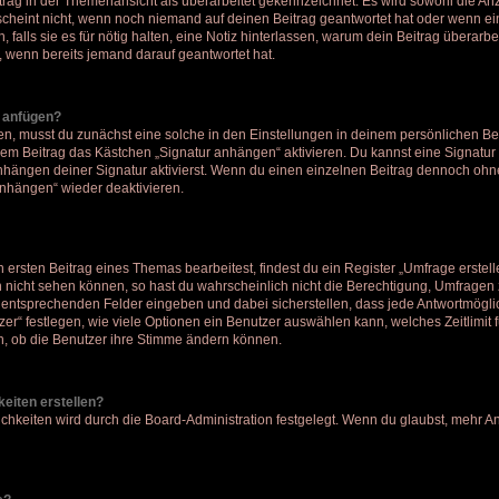
itrag in der Themenansicht als überarbeitet gekennzeichnet. Es wird sowohl die Anza
cheint nicht, wenn noch niemand auf deinen Beitrag geantwortet hat oder wenn ei
, falls sie es für nötig halten, eine Notiz hinterlassen, warum dein Beitrag überarb
, wenn bereits jemand darauf geantwortet hat.
r anfügen?
n, musst du zunächst eine solche in den Einstellungen in deinem persönlichen B
jedem Beitrag das Kästchen „Signatur anhängen“ aktivieren. Du kannst eine Signatu
hängen deiner Signatur aktivierst. Wenn du einen einzelnen Beitrag dennoch ohne
anhängen“ wieder deaktivieren.
ersten Beitrag eines Themas bearbeitest, findest du ein Register „Umfrage erstell
h nicht sehen können, so hast du wahrscheinlich nicht die Berechtigung, Umfragen zu
entsprechenden Felder eingeben und dabei sicherstellen, dass jede Antwortmöglich
r“ festlegen, wie viele Optionen ein Benutzer auswählen kann, welches Zeitlimit fü
ch, ob die Benutzer ihre Stimme ändern können.
eiten erstellen?
chkeiten wird durch die Board-Administration festgelegt. Wenn du glaubst, mehr A