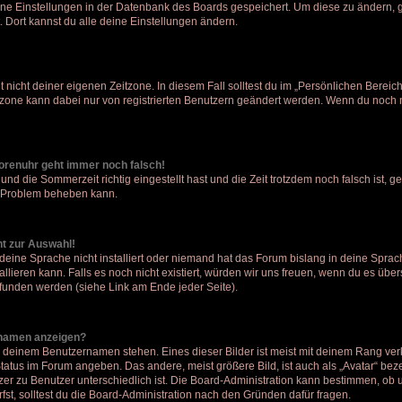
eine Einstellungen in der Datenbank des Boards gespeichert. Um diese zu ändern, g
. Dort kannst du alle deine Einstellungen ändern.
 nicht deiner eigenen Zeitzone. In diesem Fall solltest du im „Persönlichen Bereic
eitzone kann dabei nur von registrierten Benutzern geändert werden. Wenn du noch nich
 Forenuhr geht immer noch falsch!
und die Sommerzeit richtig eingestellt hast und die Zeit trotzdem noch falsch ist, g
as Problem beheben kann.
ht zur Auswahl!
deine Sprache nicht installiert oder niemand hat das Forum bislang in deine Sprach
allieren kann. Falls es noch nicht existiert, würden wir uns freuen, wenn du es üb
unden werden (siehe Link am Ende jeder Seite).
rnamen anzeigen?
i deinem Benutzernamen stehen. Eines dieser Bilder ist meist mit deinem Rang verk
tatus im Forum angeben. Das andere, meist größere Bild, ist auch als „Avatar“ beze
zer zu Benutzer unterschiedlich ist. Die Board-Administration kann bestimmen, ob
st, solltest du die Board-Administration nach den Gründen dafür fragen.