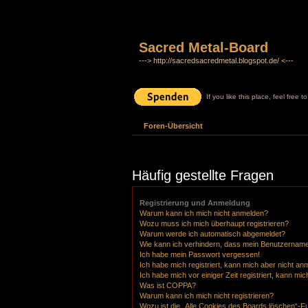
Sacred Metal-Board
---> http://sacredsacredmetal.blogspot.de/ <---
If you like this place, feel free 
Foren-Übersicht
Häufig gestellte Fragen
Registrierung und Anmeldung
Warum kann ich mich nicht anmelden?
Wozu muss ich mich überhaupt registrieren?
Warum werde ich automatisch abgemeldet?
Wie kann ich verhindern, dass mein Benutzername 
Ich habe mein Passwort vergessen!
Ich habe mich registriert, kann mich aber nicht an
Ich habe mich vor einiger Zeit registriert, kann m
Was ist COPPA?
Warum kann ich mich nicht registrieren?
Wozu ist die „Alle Cookies des Boards löschen“-F