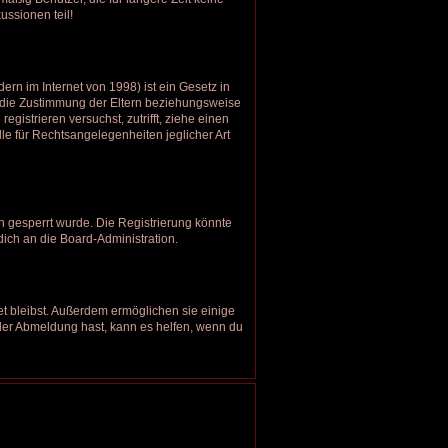
ussionen teil!
rn im Internet von 1998) ist ein Gesetz in
u die Zustimmung der Eltern beziehungsweise
gistrieren versuchst, zutrifft, ziehe einen
le für Rechtsangelegenheiten jeglicher Art
 gesperrt wurde. Die Registrierung könnte
ich an die Board-Administration.
et bleibst. Außerdem ermöglichen sie einige
oder Abmeldung hast, kann es helfen, wenn du