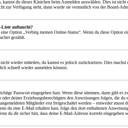
, kannst du dieses Kästchen beim Anmelden auswählen. Dies ist nicht
icht zur Verfügung steht, dann wurde sie vermutlich von der Board-Admi
-Liste auftaucht?
n eine Option „Verbirg meinen Online-Status“. Wenn du diese Option ei
ucher gezählt.
 nicht wieder mitteilen, du kannst es jedoch zurücksetzen. Dies machs
 dich schnell wieder anmelden können.
richtige Passwort eingegeben hast. Wenn diese stimmen, dann gibt es
ern oder deiner Erziehungsberechtigten den Anweisungen folgen, die du e
 angemeldeten Mitglieder erst freigeschaltet werden – entweder musst du
. Wenn du eine E-Mail erhalten hast, folge den dort enthaltenen Anweis
nn du dir sicher bist, dass deine E-Mail-Adresse korrekt eingegeben w