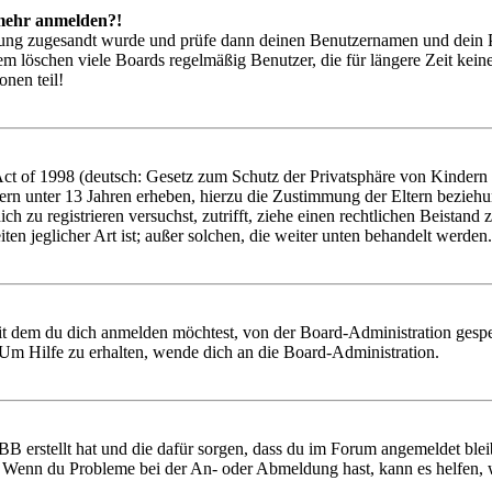
t mehr anmelden?!
rierung zugesandt wurde und prüfe dann deinen Benutzernamen und dein 
em löschen viele Boards regelmäßig Benutzer, die für längere Zeit kei
onen teil!
 of 1998 (deutsch: Gesetz zum Schutz der Privatsphäre von Kindern im
ern unter 13 Jahren erheben, hierzu die Zustimmung der Eltern bezieh
 dich zu registrieren versuchst, zutrifft, ziehe einen rechtlichen Beist
ten jeglicher Art ist; außer solchen, die weiter unten behandelt werden.
it dem du dich anmelden möchtest, von der Board-Administration gespe
Um Hilfe zu erhalten, wende dich an die Board-Administration.
BB erstellt hat und die dafür sorgen, dass du im Forum angemeldet ble
t. Wenn du Probleme bei der An- oder Abmeldung hast, kann es helfen,