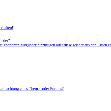
rhalten!
lieder?
er ignorierten Mitglieder hinzufügen oder diese wieder aus den Listen e
 Beobachtung eines Themas oder Forums?