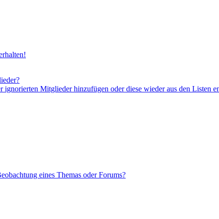
rhalten!
lieder?
er ignorierten Mitglieder hinzufügen oder diese wieder aus den Listen e
 Beobachtung eines Themas oder Forums?