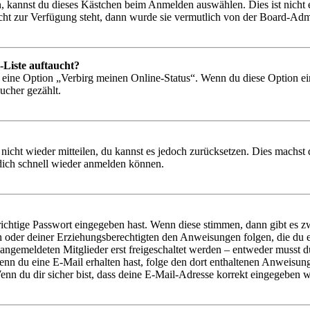
, kannst du dieses Kästchen beim Anmelden auswählen. Dies ist nicht
icht zur Verfügung steht, dann wurde sie vermutlich von der Board-Admi
-Liste auftaucht?
n eine Option „Verbirg meinen Online-Status“. Wenn du diese Option ei
ucher gezählt.
 nicht wieder mitteilen, du kannst es jedoch zurücksetzen. Dies machs
 dich schnell wieder anmelden können.
richtige Passwort eingegeben hast. Wenn diese stimmen, dann gibt es
ern oder deiner Erziehungsberechtigten den Anweisungen folgen, die du e
 angemeldeten Mitglieder erst freigeschaltet werden – entweder musst du
. Wenn du eine E-Mail erhalten hast, folge den dort enthaltenen Anweis
nn du dir sicher bist, dass deine E-Mail-Adresse korrekt eingegeben w