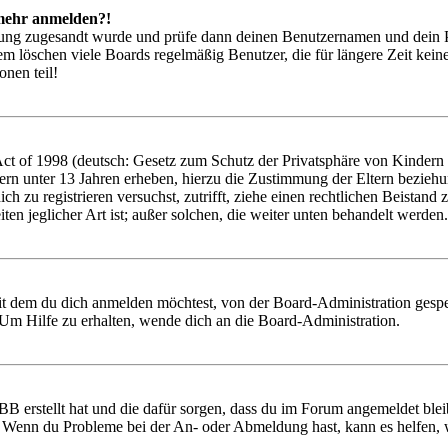
t mehr anmelden?!
rierung zugesandt wurde und prüfe dann deinen Benutzernamen und dein 
em löschen viele Boards regelmäßig Benutzer, die für längere Zeit kei
onen teil!
 of 1998 (deutsch: Gesetz zum Schutz der Privatsphäre von Kindern im
ern unter 13 Jahren erheben, hierzu die Zustimmung der Eltern bezieh
 dich zu registrieren versuchst, zutrifft, ziehe einen rechtlichen Beist
ten jeglicher Art ist; außer solchen, die weiter unten behandelt werden.
it dem du dich anmelden möchtest, von der Board-Administration gespe
Um Hilfe zu erhalten, wende dich an die Board-Administration.
BB erstellt hat und die dafür sorgen, dass du im Forum angemeldet ble
t. Wenn du Probleme bei der An- oder Abmeldung hast, kann es helfen,