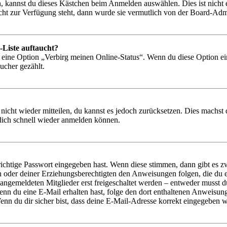
, kannst du dieses Kästchen beim Anmelden auswählen. Dies ist nicht
icht zur Verfügung steht, dann wurde sie vermutlich von der Board-Admi
-Liste auftaucht?
n eine Option „Verbirg meinen Online-Status“. Wenn du diese Option ei
ucher gezählt.
 nicht wieder mitteilen, du kannst es jedoch zurücksetzen. Dies machs
 dich schnell wieder anmelden können.
richtige Passwort eingegeben hast. Wenn diese stimmen, dann gibt es
ern oder deiner Erziehungsberechtigten den Anweisungen folgen, die du e
 angemeldeten Mitglieder erst freigeschaltet werden – entweder musst du
. Wenn du eine E-Mail erhalten hast, folge den dort enthaltenen Anweis
nn du dir sicher bist, dass deine E-Mail-Adresse korrekt eingegeben w