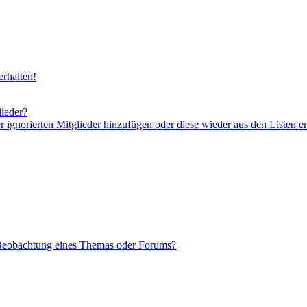
rhalten!
lieder?
er ignorierten Mitglieder hinzufügen oder diese wieder aus den Listen e
 Beobachtung eines Themas oder Forums?