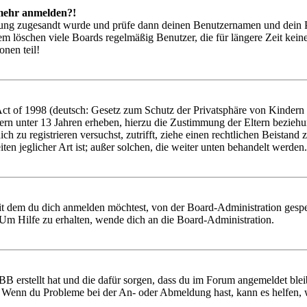
t mehr anmelden?!
rierung zugesandt wurde und prüfe dann deinen Benutzernamen und dein 
em löschen viele Boards regelmäßig Benutzer, die für längere Zeit kei
onen teil!
 of 1998 (deutsch: Gesetz zum Schutz der Privatsphäre von Kindern im
ern unter 13 Jahren erheben, hierzu die Zustimmung der Eltern bezieh
 dich zu registrieren versuchst, zutrifft, ziehe einen rechtlichen Beist
ten jeglicher Art ist; außer solchen, die weiter unten behandelt werden.
it dem du dich anmelden möchtest, von der Board-Administration gespe
Um Hilfe zu erhalten, wende dich an die Board-Administration.
BB erstellt hat und die dafür sorgen, dass du im Forum angemeldet ble
t. Wenn du Probleme bei der An- oder Abmeldung hast, kann es helfen,