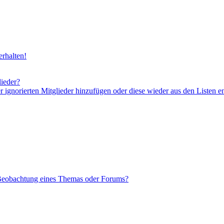
rhalten!
lieder?
er ignorierten Mitglieder hinzufügen oder diese wieder aus den Listen e
 Beobachtung eines Themas oder Forums?