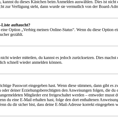
, kannst du dieses Kästchen beim Anmelden auswählen. Dies ist nicht
icht zur Verfügung steht, dann wurde sie vermutlich von der Board-Admi
-Liste auftaucht?
n eine Option „Verbirg meinen Online-Status“. Wenn du diese Option ei
ucher gezählt.
 nicht wieder mitteilen, du kannst es jedoch zurücksetzen. Dies machs
 dich schnell wieder anmelden können.
richtige Passwort eingegeben hast. Wenn diese stimmen, dann gibt es
ern oder deiner Erziehungsberechtigten den Anweisungen folgen, die du e
 angemeldeten Mitglieder erst freigeschaltet werden – entweder musst du
. Wenn du eine E-Mail erhalten hast, folge den dort enthaltenen Anweis
nn du dir sicher bist, dass deine E-Mail-Adresse korrekt eingegeben w