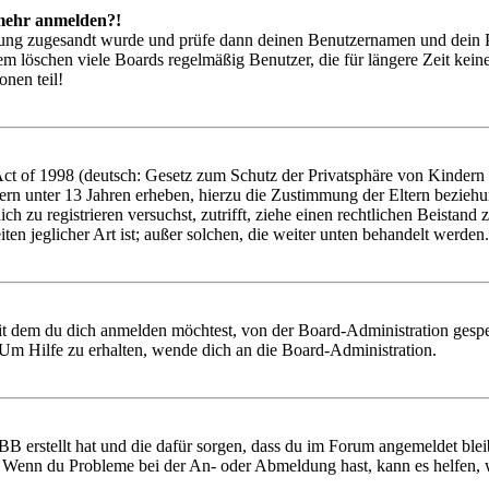
t mehr anmelden?!
rierung zugesandt wurde und prüfe dann deinen Benutzernamen und dein 
em löschen viele Boards regelmäßig Benutzer, die für längere Zeit kei
onen teil!
 of 1998 (deutsch: Gesetz zum Schutz der Privatsphäre von Kindern im
ern unter 13 Jahren erheben, hierzu die Zustimmung der Eltern bezieh
 dich zu registrieren versuchst, zutrifft, ziehe einen rechtlichen Beist
ten jeglicher Art ist; außer solchen, die weiter unten behandelt werden.
it dem du dich anmelden möchtest, von der Board-Administration gespe
Um Hilfe zu erhalten, wende dich an die Board-Administration.
BB erstellt hat und die dafür sorgen, dass du im Forum angemeldet ble
t. Wenn du Probleme bei der An- oder Abmeldung hast, kann es helfen,