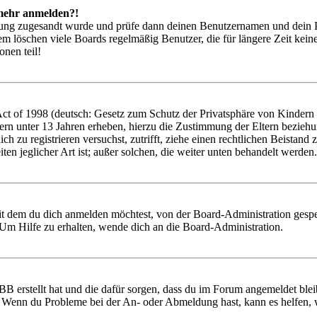
t mehr anmelden?!
rierung zugesandt wurde und prüfe dann deinen Benutzernamen und dein 
em löschen viele Boards regelmäßig Benutzer, die für längere Zeit kei
onen teil!
 of 1998 (deutsch: Gesetz zum Schutz der Privatsphäre von Kindern im
ern unter 13 Jahren erheben, hierzu die Zustimmung der Eltern bezieh
 dich zu registrieren versuchst, zutrifft, ziehe einen rechtlichen Beist
ten jeglicher Art ist; außer solchen, die weiter unten behandelt werden.
it dem du dich anmelden möchtest, von der Board-Administration gespe
Um Hilfe zu erhalten, wende dich an die Board-Administration.
BB erstellt hat und die dafür sorgen, dass du im Forum angemeldet ble
t. Wenn du Probleme bei der An- oder Abmeldung hast, kann es helfen,