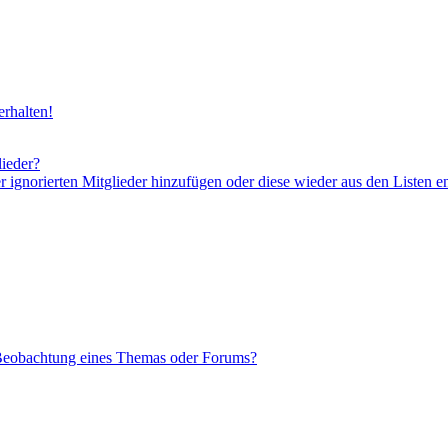
rhalten!
lieder?
er ignorierten Mitglieder hinzufügen oder diese wieder aus den Listen e
 Beobachtung eines Themas oder Forums?