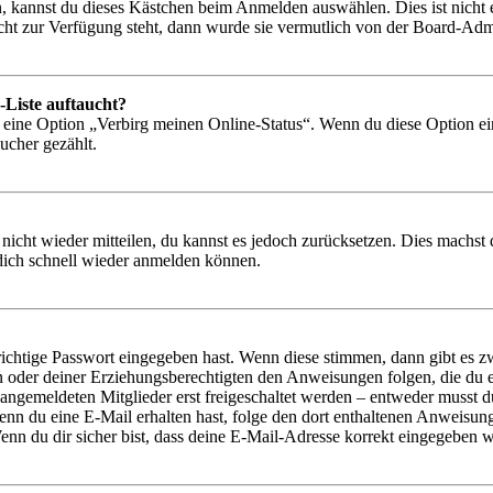
, kannst du dieses Kästchen beim Anmelden auswählen. Dies ist nicht
icht zur Verfügung steht, dann wurde sie vermutlich von der Board-Admi
-Liste auftaucht?
n eine Option „Verbirg meinen Online-Status“. Wenn du diese Option ei
ucher gezählt.
 nicht wieder mitteilen, du kannst es jedoch zurücksetzen. Dies machs
 dich schnell wieder anmelden können.
richtige Passwort eingegeben hast. Wenn diese stimmen, dann gibt es
ern oder deiner Erziehungsberechtigten den Anweisungen folgen, die du e
 angemeldeten Mitglieder erst freigeschaltet werden – entweder musst du
. Wenn du eine E-Mail erhalten hast, folge den dort enthaltenen Anweis
nn du dir sicher bist, dass deine E-Mail-Adresse korrekt eingegeben w